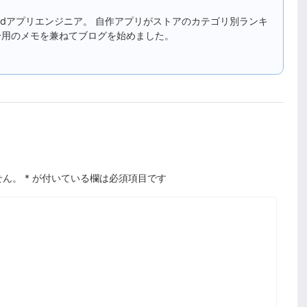
droidアプリエンジニア。 自作アプリがストアのカテゴリ別ランキ
分用のメモを兼ねてブログを始めました。
せん。
*
が付いている欄は必須項目です