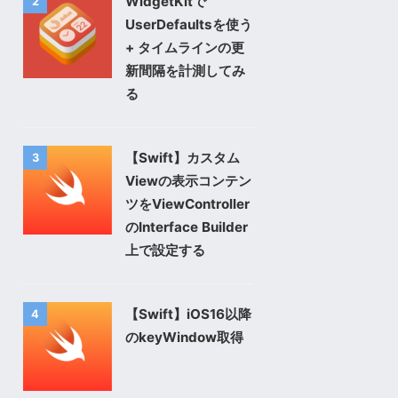
WidgetKitで
2
UserDefaultsを使う
+ タイムラインの更
新間隔を計測してみ
る
【Swift】カスタム
3
Viewの表示コンテン
ツをViewController
のInterface Builder
上で設定する
【Swift】iOS16以降
4
のkeyWindow取得